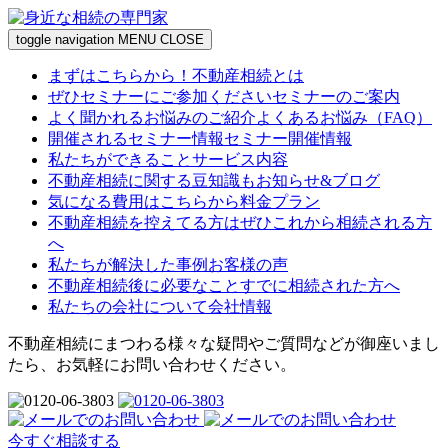
toggle navigation
MENU
CLOSE
まずはこちらから！
不動産相続とは
ぜひセミナーにご参加ください
セミナーのご案内
よく聞かれるお悩みのご紹介
よくあるお悩み
（FAQ）
開催されるセミナー情報
セミナー開催情報
私たちができること
サービス内容
不動産相続に関する豆知識も
お知らせ&ブログ
気になる費用はこちらから
料金プラン
不動産相続を控えてる方はぜひ
これから相続される方
へ
私たちが解決した事例
お客様の声
不動産相続後に必要なこと
すでに相続された方へ
私たちの会社について
会社情報
不動産相続にまつわる様々な疑問やご質問などが御座いまし
たら、お気軽にお問い合わせください。
今すぐ相談する